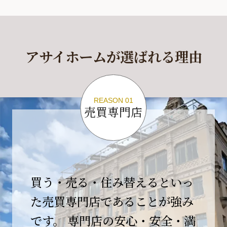
休業期間
2026年4月29日(水)～2026年5月6日(水)
アサイホームが選ばれる理由
休業期間中に頂きましたお問い合わせにつきま
しては、
2026年5月7日(木)以降、順次対応させて頂きま
す。
REASON 01
売買専門店
ご不便をおかけいたしますが、何卒ご理解の程
よろしくお願いいたします。
2026-04-17
【臨時休業のお知らせ】
買う・売る・住み替えるといっ
平素より格別のご愛顧を賜り、誠にありがとう
ございます。
た売買専門店であることが強み
です。 専門店の安心・安全・満
誠に勝手ながら、弊社開業10周年イベント開催