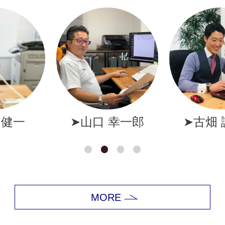
幸一郎
➤古畑 誠一郎
➤岩井
MORE