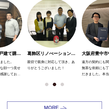
葛飾区リノべーションマンション購入 O様
大阪府豊中市中古マンション購入Y様
して頂き、あ
遠方の契約にも関わらず、また
大変お世話になり
した！
無茶な依頼にも丁寧に対応いた
無理を言っても嫌
だきました。本当にありがとう
ず、努力いただき
ございました。
ます。
MORE