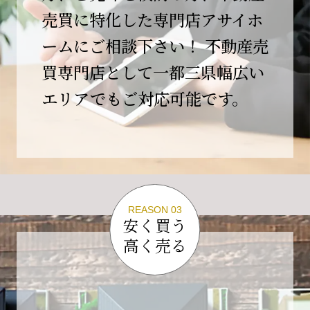
この節目を無事に迎えることができましたの
売買に特化した専門店アサイホ
は、日頃よりご愛顧いただいているお客様、お
ームにご相談下さい！ 不動産売
力添えをいただいている取引先の皆様、そして
支えてくださったすべての関係者の皆様のおか
買専門店として一都三県幅広い
げであり、心より深く感謝申し上げます。
エリアでもご対応可能です。
10年という年月の中で、多くのご縁と学びをい
ただき、今日の当社があります。
しかしながら、10周年は通過点にすぎません。
これからの10年、20年に向けて、より一層サー
ビスの質を高め、皆様に安心と価値を提供でき
る企業へと成長してまいります。
REASON 03
変化の激しい時代だからこそ、初心を忘れず、
安く買う
挑戦を続け、社会に必要とされる存在であり続
高く売る
けることをお約束いたします。
今後とも変わらぬご支援、ご指導を賜りますよ
う、何卒よろしくお願い申し上げます。