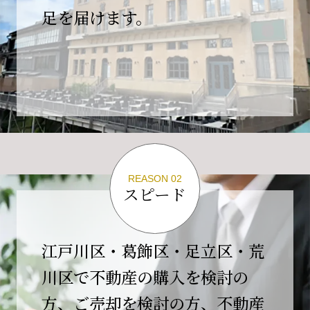
の為、
足を届けます。
４月２６日(日)は臨時休業とさせていただきま
す。
これもひとえに皆様のご支援の賜物と、心より感謝申し上
げます。
ご不便をおかけしますが、何卒よろしくお願い
いたします。
翌日より通常営業いたします。
REASON 02
スピード
2026-02-01
【開業10周年のご挨拶】
平素より格別のご高配を賜り、誠にありがとう
江戸川区・葛飾区・足立区・荒
ございます。
川区で不動産の購入を検討の
おかげさまで当社は、2026年2月1日をもちまし
方、ご売却を検討の方、不動産
て開業10周年を迎えることができました。