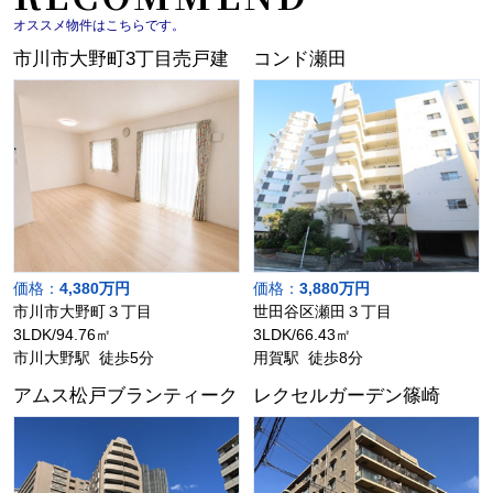
オススメ物件はこちらです。
市川市大野町3丁目売戸建
コンド瀬田
価格：
4,380万円
価格：
3,880万円
市川市大野町３丁目
世田谷区瀬田３丁目
3LDK/94.76㎡
3LDK/66.43㎡
市川大野駅 徒歩5分
用賀駅 徒歩8分
アムス松戸ブランティーク
レクセルガーデン篠崎