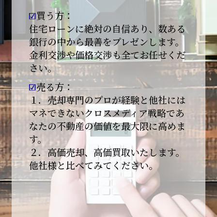
買う方：
2026-01-09
【新年あけましておめでとうございます】
住宅ローンに絶対の自信あり、数ある
銀行の中から最善をプレゼンします。
本日より始業いたしました。
金利交渉や価格交渉も全てお任せくだ
さい。
昨年は多くのご縁とご支援をいただき、心より
感謝申し上げます。
売る方：
本年も地域に根ざし、誠実な仕事を積み重ねて
１．売却専門のプロが経験と他社には
参ります。
マネできないクロスメディア戦略であ
なたの不動産の価値を最大限に高めま
引き続きどうぞよろしくお願いいたします。
す。
2025-12-20
２．高価売却、高価買取いたします。
【年末年始休業のお知らせ】
他社様と比べてみてください。
平素は格別のご愛顧を賜り、誠にありがとうご
ざいます。
下記期間を年末年始休業とさせて頂きます。