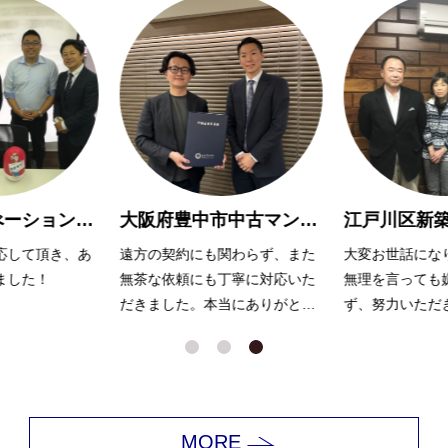
葛飾区リノべーションマンション購入 O様
大阪府豊中市中古マンション購入Y様
して頂き、あ
遠方の契約にも関わらず、また
大変お世話になり
した！
無茶な依頼にも丁寧に対応いた
無理を言っても嫌
だきました。本当にありがとう
ず、努力いただき
ございました。
ます。
MORE