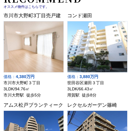
オススメ物件はこちらです。
市川市大野町3丁目売戸建
コンド瀬田
価格：
4,380万円
価格：
3,880万円
市川市大野町３丁目
世田谷区瀬田３丁目
3LDK/94.76㎡
3LDK/66.43㎡
市川大野駅 徒歩5分
用賀駅 徒歩8分
アムス松戸ブランティーク
レクセルガーデン篠崎