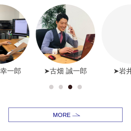
幸一郎
➤古畑 誠一郎
➤岩井
MORE