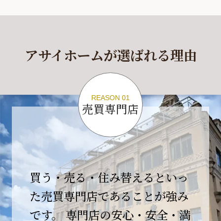
休業期間
2026年4月29日(水)～2026年5月6日(水)
アサイホームが選ばれる理由
休業期間中に頂きましたお問い合わせにつきま
しては、
2026年5月7日(木)以降、順次対応させて頂きま
す。
REASON 01
売買専門店
ご不便をおかけいたしますが、何卒ご理解の程
よろしくお願いいたします。
2026-04-17
【臨時休業のお知らせ】
買う・売る・住み替えるといっ
平素より格別のご愛顧を賜り、誠にありがとう
ございます。
た売買専門店であることが強み
です。 専門店の安心・安全・満
誠に勝手ながら、弊社開業10周年イベント開催