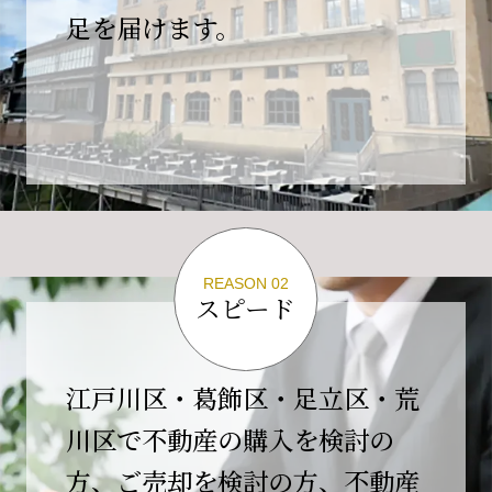
の為、
足を届けます。
４月２６日(日)は臨時休業とさせていただきま
す。
これもひとえに皆様のご支援の賜物と、心より感謝申し上
げます。
ご不便をおかけしますが、何卒よろしくお願い
いたします。
翌日より通常営業いたします。
REASON 02
スピード
2026-02-01
【開業10周年のご挨拶】
平素より格別のご高配を賜り、誠にありがとう
江戸川区・葛飾区・足立区・荒
ございます。
川区で不動産の購入を検討の
おかげさまで当社は、2026年2月1日をもちまし
方、ご売却を検討の方、不動産
て開業10周年を迎えることができました。