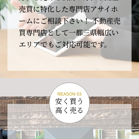
この節目を無事に迎えることができましたの
売買に特化した専門店アサイホ
は、日頃よりご愛顧いただいているお客様、お
ームにご相談下さい！ 不動産売
力添えをいただいている取引先の皆様、そして
支えてくださったすべての関係者の皆様のおか
買専門店として一都三県幅広い
げであり、心より深く感謝申し上げます。
エリアでもご対応可能です。
10年という年月の中で、多くのご縁と学びをい
ただき、今日の当社があります。
しかしながら、10周年は通過点にすぎません。
これからの10年、20年に向けて、より一層サー
ビスの質を高め、皆様に安心と価値を提供でき
る企業へと成長してまいります。
REASON 03
変化の激しい時代だからこそ、初心を忘れず、
安く買う
挑戦を続け、社会に必要とされる存在であり続
高く売る
けることをお約束いたします。
今後とも変わらぬご支援、ご指導を賜りますよ
う、何卒よろしくお願い申し上げます。