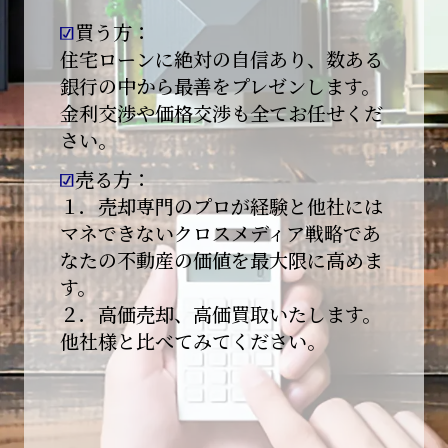
買う方：
2026-01-09
【新年あけましておめでとうございます】
住宅ローンに絶対の自信あり、数ある
銀行の中から最善をプレゼンします。
本日より始業いたしました。
金利交渉や価格交渉も全てお任せくだ
さい。
昨年は多くのご縁とご支援をいただき、心より
感謝申し上げます。
売る方：
本年も地域に根ざし、誠実な仕事を積み重ねて
１．売却専門のプロが経験と他社には
参ります。
マネできないクロスメディア戦略であ
なたの不動産の価値を最大限に高めま
引き続きどうぞよろしくお願いいたします。
す。
2025-12-20
２．高価売却、高価買取いたします。
【年末年始休業のお知らせ】
他社様と比べてみてください。
平素は格別のご愛顧を賜り、誠にありがとうご
ざいます。
下記期間を年末年始休業とさせて頂きます。