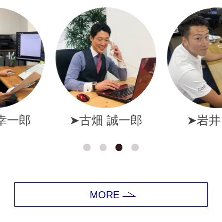
幸一郎
➤古畑 誠一郎
➤岩井
MORE