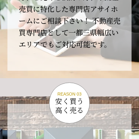
この節目を無事に迎えることができましたの
売買に特化した専門店アサイホ
は、日頃よりご愛顧いただいているお客様、お
ームにご相談下さい！ 不動産売
力添えをいただいている取引先の皆様、そして
支えてくださったすべての関係者の皆様のおか
買専門店として一都三県幅広い
げであり、心より深く感謝申し上げます。
エリアでもご対応可能です。
10年という年月の中で、多くのご縁と学びをい
ただき、今日の当社があります。
しかしながら、10周年は通過点にすぎません。
これからの10年、20年に向けて、より一層サー
ビスの質を高め、皆様に安心と価値を提供でき
る企業へと成長してまいります。
REASON 03
変化の激しい時代だからこそ、初心を忘れず、
安く買う
挑戦を続け、社会に必要とされる存在であり続
高く売る
けることをお約束いたします。
今後とも変わらぬご支援、ご指導を賜りますよ
う、何卒よろしくお願い申し上げます。