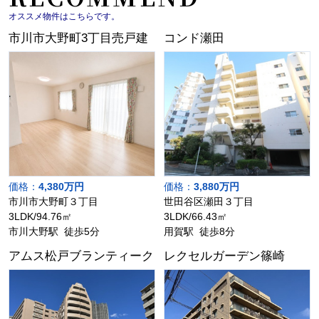
オススメ物件はこちらです。
市川市大野町3丁目売戸建
コンド瀬田
価格：
4,380万円
価格：
3,880万円
市川市大野町３丁目
世田谷区瀬田３丁目
3LDK/94.76㎡
3LDK/66.43㎡
市川大野駅 徒歩5分
用賀駅 徒歩8分
アムス松戸ブランティーク
レクセルガーデン篠崎