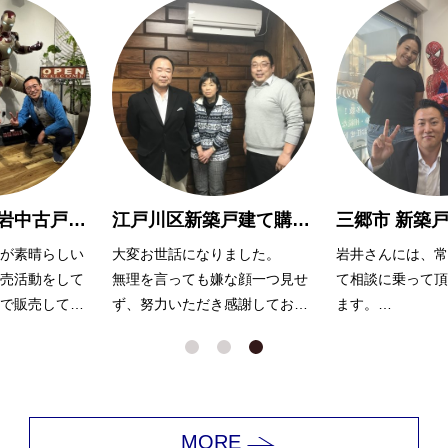
葛飾区東新小岩中古戸建 売却 Ｈ様
江戸川区新築戸建て購入 M様
が素晴らしい
大変お世話になりました。
岩井さんには、常
売活動をして
無理を言っても嫌な顔一つ見せ
て相談に乗って頂
で販売してく
ず、努力いただき感謝しており
ます。
ます。
色々とすぐに調べ
返答をいただき、
できました！
ありがとうござい
MORE