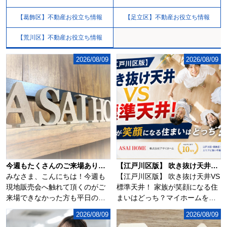
【葛飾区】不動産お役立ち情報
【足立区】不動産お役立ち情報
【荒川区】不動産お役立ち情報
2026/08/09
2026/08/09
今週もたくさんのご来場ありがとうございます♪
【江戸川区版】 吹き抜け天井VS標準天井！ 家族が笑顔になる住まいはどっち？
みなさま、こんにちは！今週も
【江戸川区版】 吹き抜け天井VS
現地販売会へ触れて頂くのがご
標準天井！ 家族が笑顔になる住
来場できなかった方も平日の昼
まいはどっち？マイホームを検
間や、お仕事終わ...
討するとき...
2026/08/09
2026/08/09