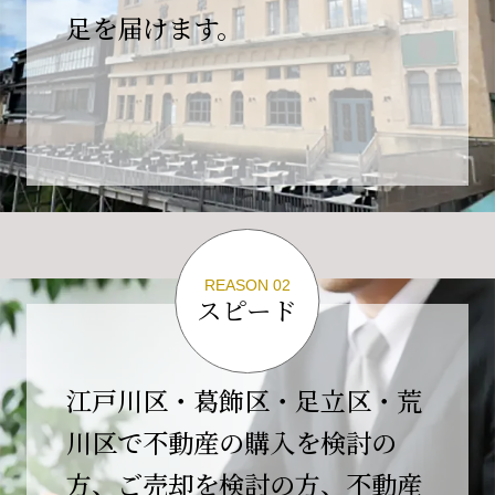
の為、
足を届けます。
４月２６日(日)は臨時休業とさせていただきま
す。
これもひとえに皆様のご支援の賜物と、心より感謝申し上
げます。
ご不便をおかけしますが、何卒よろしくお願い
いたします。
翌日より通常営業いたします。
REASON 02
スピード
2026-02-01
【開業10周年のご挨拶】
平素より格別のご高配を賜り、誠にありがとう
江戸川区・葛飾区・足立区・荒
ございます。
川区で不動産の購入を検討の
おかげさまで当社は、2026年2月1日をもちまし
方、ご売却を検討の方、不動産
て開業10周年を迎えることができました。