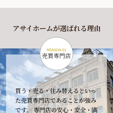
休業期間
2026年4月29日(水)～2026年5月6日(水)
アサイホームが選ばれる理由
休業期間中に頂きましたお問い合わせにつきま
しては、
2026年5月7日(木)以降、順次対応させて頂きま
す。
REASON 01
売買専門店
ご不便をおかけいたしますが、何卒ご理解の程
よろしくお願いいたします。
2026-04-17
【臨時休業のお知らせ】
買う・売る・住み替えるといっ
平素より格別のご愛顧を賜り、誠にありがとう
ございます。
た売買専門店であることが強み
です。 専門店の安心・安全・満
誠に勝手ながら、弊社開業10周年イベント開催