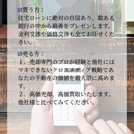
買う方：
2026-01-09
【新年あけましておめでとうございます】
住宅ローンに絶対の自信あり、数ある
銀行の中から最善をプレゼンします。
本日より始業いたしました。
金利交渉や価格交渉も全てお任せくだ
さい。
昨年は多くのご縁とご支援をいただき、心より
感謝申し上げます。
売る方：
本年も地域に根ざし、誠実な仕事を積み重ねて
１．売却専門のプロが経験と他社には
参ります。
マネできないクロスメディア戦略であ
なたの不動産の価値を最大限に高めま
引き続きどうぞよろしくお願いいたします。
す。
2025-12-20
２．高価売却、高価買取いたします。
【年末年始休業のお知らせ】
他社様と比べてみてください。
平素は格別のご愛顧を賜り、誠にありがとうご
ざいます。
下記期間を年末年始休業とさせて頂きます。