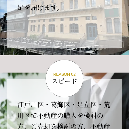
の為、
足を届けます。
４月２６日(日)は臨時休業とさせていただきま
す。
これもひとえに皆様のご支援の賜物と、心より感謝申し上
げます。
ご不便をおかけしますが、何卒よろしくお願い
いたします。
翌日より通常営業いたします。
REASON 02
スピード
2026-02-01
【開業10周年のご挨拶】
平素より格別のご高配を賜り、誠にありがとう
江戸川区・葛飾区・足立区・荒
ございます。
川区で不動産の購入を検討の
おかげさまで当社は、2026年2月1日をもちまし
方、ご売却を検討の方、不動産
て開業10周年を迎えることができました。