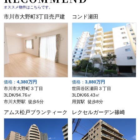
オススメ物件はこちらです。
市川市大野町3丁目売戸建
コンド瀬田
価格：
4,380万円
価格：
3,880万円
市川市大野町３丁目
世田谷区瀬田３丁目
3LDK/94.76㎡
3LDK/66.43㎡
市川大野駅 徒歩5分
用賀駅 徒歩8分
アムス松戸ブランティーク
レクセルガーデン篠崎