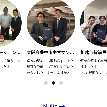
大阪府豊中市中古マンション購入Y様
川越市新築戸建購入 A様
わらず、また
何から何まで本当にお世話にな
親切で親身に対応
寧に対応いた
りました！
りがとうございま
にありがとう
1つも後悔なく、いい家が見つ
かったのは浅川さんのおかげだ
と思っています。
娘も犬もかわいがっていただき
ありがとうございました！
MORE