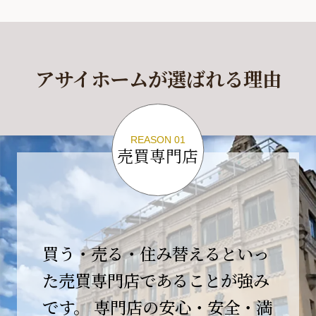
休業期間
2026年4月29日(水)～2026年5月6日(水)
アサイホームが選ばれる理由
休業期間中に頂きましたお問い合わせにつきま
しては、
2026年5月7日(木)以降、順次対応させて頂きま
す。
REASON 01
売買専門店
ご不便をおかけいたしますが、何卒ご理解の程
よろしくお願いいたします。
2026-04-17
【臨時休業のお知らせ】
買う・売る・住み替えるといっ
平素より格別のご愛顧を賜り、誠にありがとう
ございます。
た売買専門店であることが強み
です。 専門店の安心・安全・満
誠に勝手ながら、弊社開業10周年イベント開催