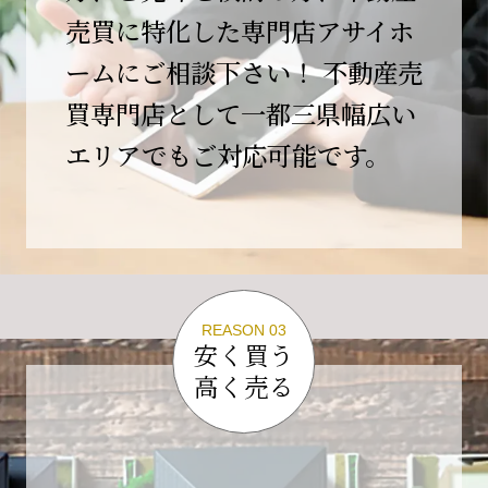
この節目を無事に迎えることができましたの
売買に特化した専門店アサイホ
は、日頃よりご愛顧いただいているお客様、お
ームにご相談下さい！ 不動産売
力添えをいただいている取引先の皆様、そして
支えてくださったすべての関係者の皆様のおか
買専門店として一都三県幅広い
げであり、心より深く感謝申し上げます。
エリアでもご対応可能です。
10年という年月の中で、多くのご縁と学びをい
ただき、今日の当社があります。
しかしながら、10周年は通過点にすぎません。
これからの10年、20年に向けて、より一層サー
ビスの質を高め、皆様に安心と価値を提供でき
る企業へと成長してまいります。
REASON 03
変化の激しい時代だからこそ、初心を忘れず、
安く買う
挑戦を続け、社会に必要とされる存在であり続
高く売る
けることをお約束いたします。
今後とも変わらぬご支援、ご指導を賜りますよ
う、何卒よろしくお願い申し上げます。