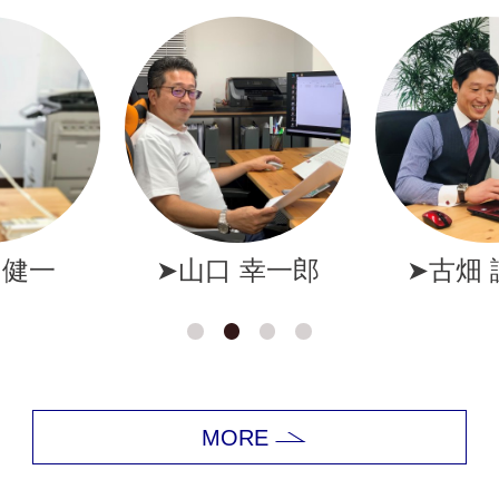
幸一郎
➤古畑 誠一郎
➤岩井
MORE