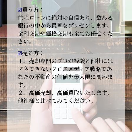
買う方：
2026-01-09
【新年あけましておめでとうございます】
住宅ローンに絶対の自信あり、数ある
銀行の中から最善をプレゼンします。
本日より始業いたしました。
金利交渉や価格交渉も全てお任せくだ
さい。
昨年は多くのご縁とご支援をいただき、心より
感謝申し上げます。
売る方：
本年も地域に根ざし、誠実な仕事を積み重ねて
１．売却専門のプロが経験と他社には
参ります。
マネできないクロスメディア戦略であ
なたの不動産の価値を最大限に高めま
引き続きどうぞよろしくお願いいたします。
す。
2025-12-20
２．高価売却、高価買取いたします。
【年末年始休業のお知らせ】
他社様と比べてみてください。
平素は格別のご愛顧を賜り、誠にありがとうご
ざいます。
下記期間を年末年始休業とさせて頂きます。