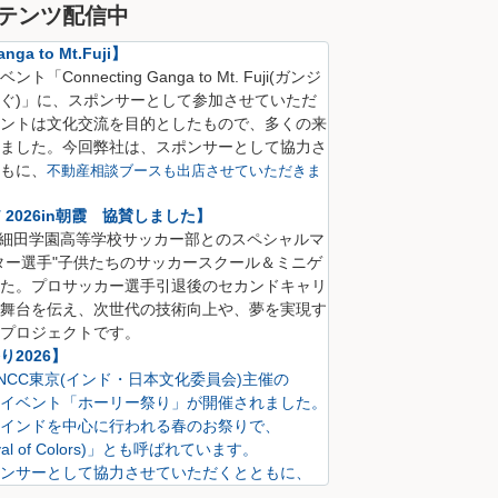
テンツ配信中
nga to Mt.Fuji】
Connecting Ganga to Mt. Fuji(
ガンジ
ぐ)
」に、
スポンサーとして参加させていただ
ントは文化交流を目的としたもので、多くの来
ました。
今回弊社は、スポンサーとして協力さ
も
に、
不動産相談ブースも出店させていただきま
CT 2026in朝霞 協賛しました】
S 細田学園高等学校サッカー部とのスペシャルマ
ター選手"子供たちのサッカースクール＆ミニゲ
た。プロサッカー選手引退後のセカンドキャリ
舞台を伝え、次世代の技術向上や、夢を実現す
プロジェクトです。
2026】
にINCC東京(インド・日本文化委員会)主催の
イベント「ホーリー祭り」が開催されました。
インドを中心に行われる春のお祭りで、
val of Colors)」とも呼ばれています。
ンサーとして協力させていただくとともに、
も出店させていただきました。