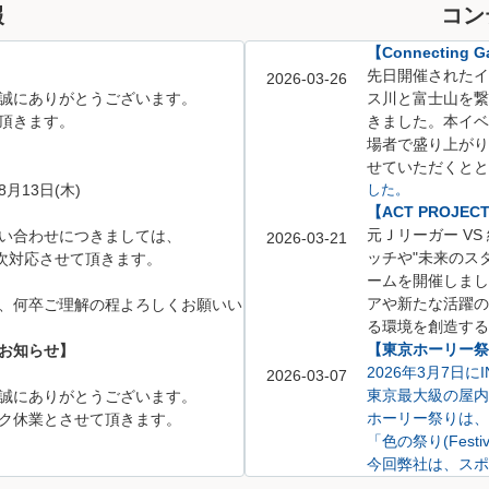
報
コン
【Connecting Ga
先日開催されたイベント「
2026-03-26
誠にありがとうございます。
ス川と富士山を繋
頂きます。
きました。
本イベ
場者で盛り上がり
せていただくとと
8月13日(木)
した。
【ACT PROJE
元Ｊリーガー V
い合わせにつきましては、
2026-03-21
ッチや
"未来のス
、順次対応させて頂きます。
ームを開催しまし
アや新たな活躍の
、何卒ご理解の程よろしくお願いい
る環境を創造する
【東京ホーリー祭り
お知らせ】
2026年3月7日
2026-03-07
東京最大級の屋内
誠にありがとうございます。
ホーリー祭りは、
ク休業とさせて頂きます。
「色の祭り(Festi
今回弊社は、スポ
不動産相談ブース
5月6日(水)