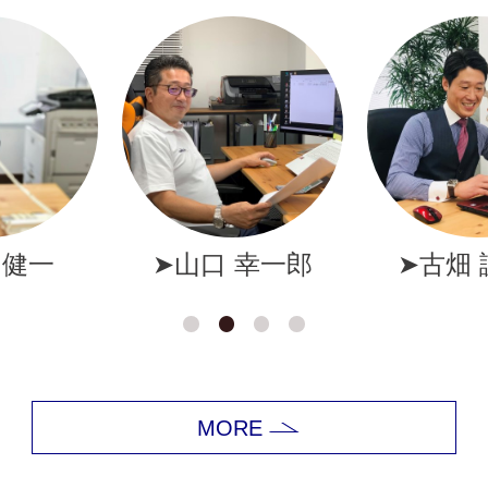
幸一郎
➤古畑 誠一郎
➤岩井
MORE