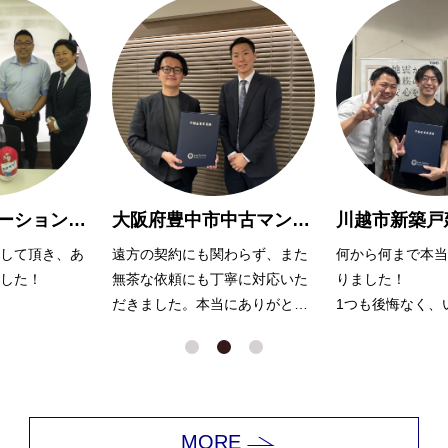
大阪府豊中市中古マンション購入Y様
川越市新築戸建購入 A様
わらず、また
何から何まで本当にお世話にな
親切で親身に対応
寧に対応いた
りました！
りがとうございま
にありがとう
1つも後悔なく、いい家が見つ
かったのは浅川さんのおかげだ
と思っています。
娘も犬もかわいがっていただき
ありがとうございました！
MORE