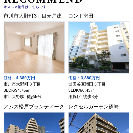
オススメ物件はこちらです。
市川市大野町3丁目売戸建
コンド瀬田
価格：
4,380万円
価格：
3,880万円
市川市大野町３丁目
世田谷区瀬田３丁目
3LDK/94.76㎡
3LDK/66.43㎡
市川大野駅 徒歩5分
用賀駅 徒歩8分
アムス松戸ブランティーク
レクセルガーデン篠崎