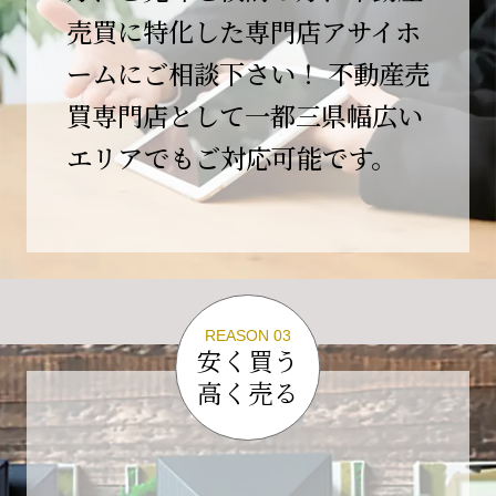
この節目を無事に迎えることができましたの
売買に特化した専門店アサイホ
は、日頃よりご愛顧いただいているお客様、お
ームにご相談下さい！ 不動産売
力添えをいただいている取引先の皆様、そして
支えてくださったすべての関係者の皆様のおか
買専門店として一都三県幅広い
げであり、心より深く感謝申し上げます。
エリアでもご対応可能です。
10年という年月の中で、多くのご縁と学びをい
ただき、今日の当社があります。
しかしながら、10周年は通過点にすぎません。
これからの10年、20年に向けて、より一層サー
ビスの質を高め、皆様に安心と価値を提供でき
る企業へと成長してまいります。
REASON 03
変化の激しい時代だからこそ、初心を忘れず、
安く買う
挑戦を続け、社会に必要とされる存在であり続
高く売る
けることをお約束いたします。
今後とも変わらぬご支援、ご指導を賜りますよ
う、何卒よろしくお願い申し上げます。