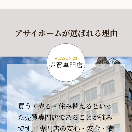
休業期間
2026年4月29日(水)～2026年5月6日(水)
アサイホームが選ばれる理由
休業期間中に頂きましたお問い合わせにつきま
しては、
2026年5月7日(木)以降、順次対応させて頂きま
す。
REASON 01
売買専門店
ご不便をおかけいたしますが、何卒ご理解の程
よろしくお願いいたします。
2026-04-17
【臨時休業のお知らせ】
買う・売る・住み替えるといっ
平素より格別のご愛顧を賜り、誠にありがとう
ございます。
た売買専門店であることが強み
です。 専門店の安心・安全・満
誠に勝手ながら、弊社開業10周年イベント開催