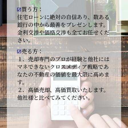
買う方：
2026-01-09
【新年あけましておめでとうございます】
住宅ローンに絶対の自信あり、数ある
銀行の中から最善をプレゼンします。
本日より始業いたしました。
金利交渉や価格交渉も全てお任せくだ
さい。
昨年は多くのご縁とご支援をいただき、心より
感謝申し上げます。
売る方：
本年も地域に根ざし、誠実な仕事を積み重ねて
１．売却専門のプロが経験と他社には
参ります。
マネできないクロスメディア戦略であ
なたの不動産の価値を最大限に高めま
引き続きどうぞよろしくお願いいたします。
す。
2025-12-20
２．高価売却、高価買取いたします。
【年末年始休業のお知らせ】
他社様と比べてみてください。
平素は格別のご愛顧を賜り、誠にありがとうご
ざいます。
下記期間を年末年始休業とさせて頂きます。