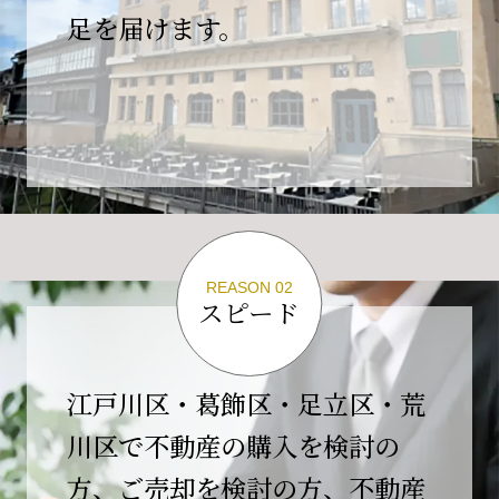
の為、
足を届けます。
４月２６日(日)は臨時休業とさせていただきま
す。
これもひとえに皆様のご支援の賜物と、心より感謝申し上
げます。
ご不便をおかけしますが、何卒よろしくお願い
いたします。
翌日より通常営業いたします。
REASON 02
スピード
2026-02-01
【開業10周年のご挨拶】
平素より格別のご高配を賜り、誠にありがとう
江戸川区・葛飾区・足立区・荒
ございます。
川区で不動産の購入を検討の
おかげさまで当社は、2026年2月1日をもちまし
方、ご売却を検討の方、不動産
て開業10周年を迎えることができました。