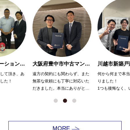
大阪府豊中市中古マンション購入Y様
川越市新築戸建購入 A様
わらず、また
何から何まで本当にお世話にな
親切で親身に対応
寧に対応いた
りました！
りがとうございま
にありがとう
1つも後悔なく、いい家が見つ
かったのは浅川さんのおかげだ
と思っています。
娘も犬もかわいがっていただき
ありがとうございました！
MORE