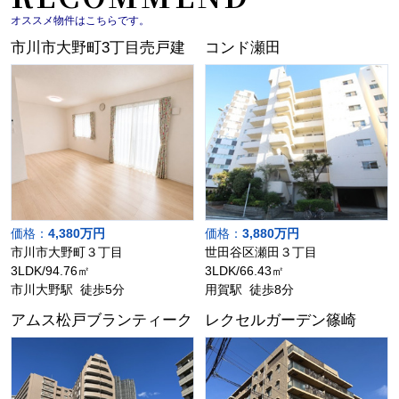
オススメ物件はこちらです。
市川市大野町3丁目売戸建
コンド瀬田
価格：
4,380万円
価格：
3,880万円
市川市大野町３丁目
世田谷区瀬田３丁目
3LDK/94.76㎡
3LDK/66.43㎡
市川大野駅 徒歩5分
用賀駅 徒歩8分
アムス松戸ブランティーク
レクセルガーデン篠崎