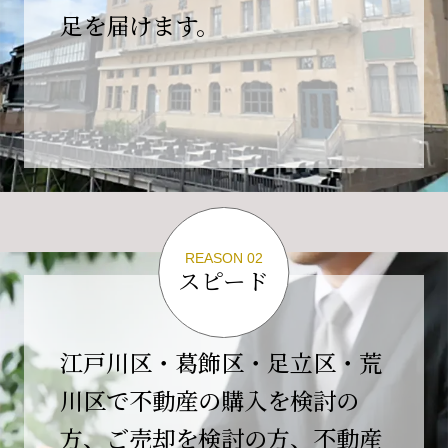
の為、
足を届けます。
４月２６日(日)は臨時休業とさせていただきま
す。
これもひとえに皆様のご支援の賜物と、心より感謝申し上
げます。
ご不便をおかけしますが、何卒よろしくお願い
いたします。
翌日より通常営業いたします。
REASON 02
スピード
2026-02-01
【開業10周年のご挨拶】
平素より格別のご高配を賜り、誠にありがとう
江戸川区・葛飾区・足立区・荒
ございます。
川区で不動産の購入を検討の
おかげさまで当社は、2026年2月1日をもちまし
方、ご売却を検討の方、不動産
て開業10周年を迎えることができました。