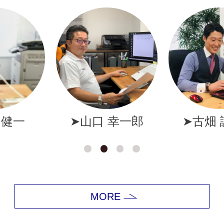
幸一郎
➤古畑 誠一郎
➤岩井
MORE