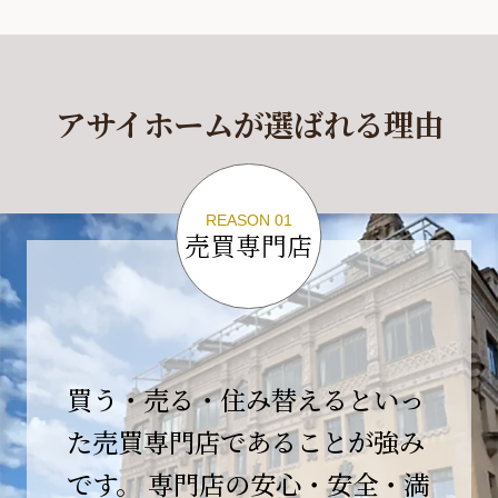
休業期間
2026年4月29日(水)～2026年5月6日(水)
アサイホームが選ばれる理由
休業期間中に頂きましたお問い合わせにつきま
しては、
2026年5月7日(木)以降、順次対応させて頂きま
す。
REASON 01
売買専門店
ご不便をおかけいたしますが、何卒ご理解の程
よろしくお願いいたします。
2026-04-17
【臨時休業のお知らせ】
買う・売る・住み替えるといっ
平素より格別のご愛顧を賜り、誠にありがとう
ございます。
た売買専門店であることが強み
です。 専門店の安心・安全・満
誠に勝手ながら、弊社開業10周年イベント開催