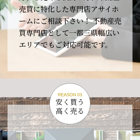
この節目を無事に迎えることができましたの
売買に特化した専門店アサイホ
は、日頃よりご愛顧いただいているお客様、お
ームにご相談下さい！ 不動産売
力添えをいただいている取引先の皆様、そして
支えてくださったすべての関係者の皆様のおか
買専門店として一都三県幅広い
げであり、心より深く感謝申し上げます。
エリアでもご対応可能です。
10年という年月の中で、多くのご縁と学びをい
ただき、今日の当社があります。
しかしながら、10周年は通過点にすぎません。
これからの10年、20年に向けて、より一層サー
ビスの質を高め、皆様に安心と価値を提供でき
る企業へと成長してまいります。
REASON 03
変化の激しい時代だからこそ、初心を忘れず、
安く買う
挑戦を続け、社会に必要とされる存在であり続
高く売る
けることをお約束いたします。
今後とも変わらぬご支援、ご指導を賜りますよ
う、何卒よろしくお願い申し上げます。