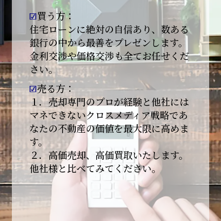
買う方：
2026-01-09
【新年あけましておめでとうございます】
住宅ローンに絶対の自信あり、数ある
銀行の中から最善をプレゼンします。
本日より始業いたしました。
金利交渉や価格交渉も全てお任せくだ
さい。
昨年は多くのご縁とご支援をいただき、心より
感謝申し上げます。
売る方：
本年も地域に根ざし、誠実な仕事を積み重ねて
１．売却専門のプロが経験と他社には
参ります。
マネできないクロスメディア戦略であ
なたの不動産の価値を最大限に高めま
引き続きどうぞよろしくお願いいたします。
す。
2025-12-20
２．高価売却、高価買取いたします。
【年末年始休業のお知らせ】
他社様と比べてみてください。
平素は格別のご愛顧を賜り、誠にありがとうご
ざいます。
下記期間を年末年始休業とさせて頂きます。