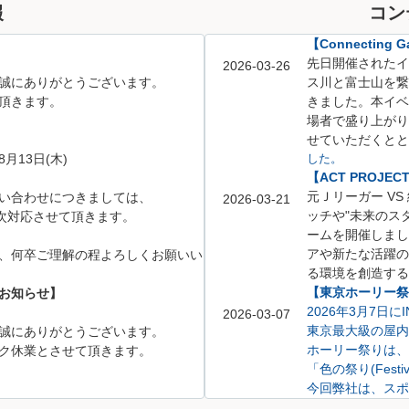
報
コン
【Connecting Ga
先日開催されたイベント「
2026-03-26
誠にありがとうございます。
ス川と富士山を繋
頂きます。
きました。
本イベ
場者で盛り上がり
せていただくとと
8月13日(木)
した。
【ACT PROJE
元Ｊリーガー V
い合わせにつきましては、
2026-03-21
ッチや
"未来のス
、順次対応させて頂きます。
ームを開催しまし
アや新たな活躍の
、何卒ご理解の程よろしくお願いい
る環境を創造する
【東京ホーリー祭り
お知らせ】
2026年3月7日
2026-03-07
東京最大級の屋内
誠にありがとうございます。
ホーリー祭りは、
ク休業とさせて頂きます。
「色の祭り(Festi
今回弊社は、スポ
不動産相談ブース
5月6日(水)