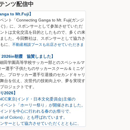
テンツ配信中
nga to Mt.Fuji】
Connecting Ganga to Mt. Fuji(
ガンジ
ぐ)
」に、
スポンサーとして参加させていただ
ントは文化交流を目的としたもので、多くの来
ました。
今回弊社は、スポンサーとして協力さ
も
に、
不動産相談ブースも出店させていただきま
CT 2026in朝霞 協賛しました】
S 細田学園高等学校サッカー部とのスペシャルマ
ター選手"子供たちのサッカースクール＆ミニゲ
た。プロサッカー選手引退後のセカンドキャリ
舞台を伝え、次世代の技術向上や、夢を実現す
プロジェクトです。
2026】
にINCC東京(インド・日本文化委員会)主催の
イベント「ホーリー祭り」が開催されました。
インドを中心に行われる春のお祭りで、
val of Colors)」とも呼ばれています。
ンサーとして協力させていただくとともに、
も出店させていただきました。