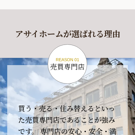
休業期間
2026年4月29日(水)～2026年5月6日(水)
アサイホームが選ばれる理由
休業期間中に頂きましたお問い合わせにつきま
しては、
2026年5月7日(木)以降、順次対応させて頂きま
す。
REASON 01
売買専門店
ご不便をおかけいたしますが、何卒ご理解の程
よろしくお願いいたします。
2026-04-17
【臨時休業のお知らせ】
買う・売る・住み替えるといっ
平素より格別のご愛顧を賜り、誠にありがとう
ございます。
た売買専門店であることが強み
です。 専門店の安心・安全・満
誠に勝手ながら、弊社開業10周年イベント開催