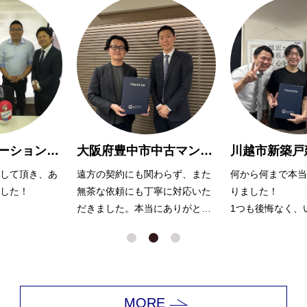
大阪府豊中市中古マンション購入Y様
川越市新築戸建購入 A様
わらず、また
何から何まで本当にお世話にな
親切で親身に対応
寧に対応いた
りました！
りがとうございま
にありがとう
1つも後悔なく、いい家が見つ
かったのは浅川さんのおかげだ
と思っています。
娘も犬もかわいがっていただき
ありがとうございました！
MORE