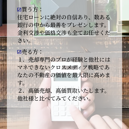
買う方：
2026-01-09
【新年あけましておめでとうございます】
住宅ローンに絶対の自信あり、数ある
銀行の中から最善をプレゼンします。
本日より始業いたしました。
金利交渉や価格交渉も全てお任せくだ
さい。
昨年は多くのご縁とご支援をいただき、心より
感謝申し上げます。
売る方：
本年も地域に根ざし、誠実な仕事を積み重ねて
１．売却専門のプロが経験と他社には
参ります。
マネできないクロスメディア戦略であ
なたの不動産の価値を最大限に高めま
引き続きどうぞよろしくお願いいたします。
す。
2025-12-20
２．高価売却、高価買取いたします。
【年末年始休業のお知らせ】
他社様と比べてみてください。
平素は格別のご愛顧を賜り、誠にありがとうご
ざいます。
下記期間を年末年始休業とさせて頂きます。