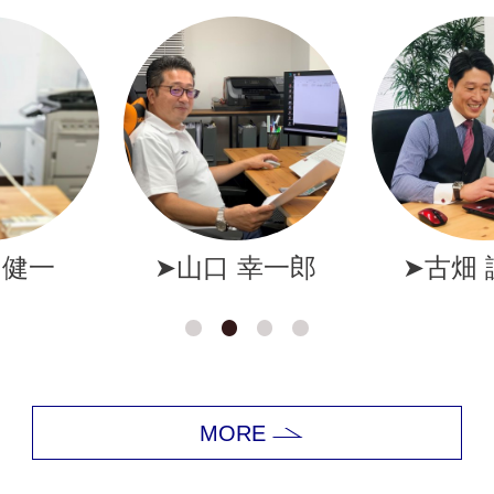
幸一郎
➤古畑 誠一郎
➤岩井
MORE