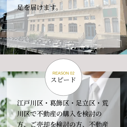
の為、
足を届けます。
４月２６日(日)は臨時休業とさせていただきま
す。
これもひとえに皆様のご支援の賜物と、心より感謝申し上
げます。
ご不便をおかけしますが、何卒よろしくお願い
いたします。
翌日より通常営業いたします。
REASON 02
スピード
2026-02-01
【開業10周年のご挨拶】
平素より格別のご高配を賜り、誠にありがとう
江戸川区・葛飾区・足立区・荒
ございます。
川区で不動産の購入を検討の
おかげさまで当社は、2026年2月1日をもちまし
方、ご売却を検討の方、不動産
て開業10周年を迎えることができました。