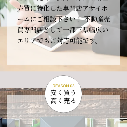
この節目を無事に迎えることができましたの
売買に特化した専門店アサイホ
は、日頃よりご愛顧いただいているお客様、お
ームにご相談下さい！ 不動産売
力添えをいただいている取引先の皆様、そして
支えてくださったすべての関係者の皆様のおか
買専門店として一都三県幅広い
げであり、心より深く感謝申し上げます。
エリアでもご対応可能です。
10年という年月の中で、多くのご縁と学びをい
ただき、今日の当社があります。
しかしながら、10周年は通過点にすぎません。
これからの10年、20年に向けて、より一層サー
ビスの質を高め、皆様に安心と価値を提供でき
る企業へと成長してまいります。
REASON 03
変化の激しい時代だからこそ、初心を忘れず、
安く買う
挑戦を続け、社会に必要とされる存在であり続
高く売る
けることをお約束いたします。
今後とも変わらぬご支援、ご指導を賜りますよ
う、何卒よろしくお願い申し上げます。