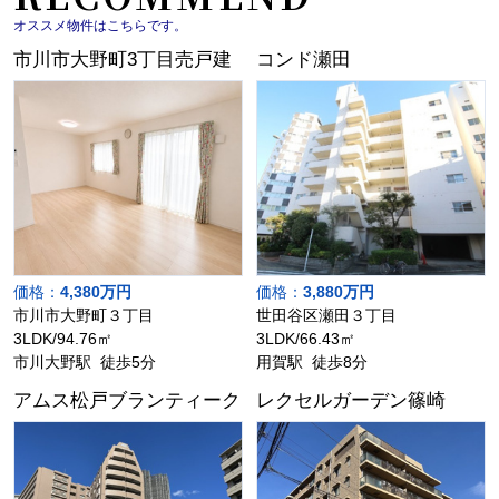
オススメ物件はこちらです。
市川市大野町3丁目売戸建
コンド瀬田
価格：
4,380万円
価格：
3,880万円
市川市大野町３丁目
世田谷区瀬田３丁目
3LDK/94.76㎡
3LDK/66.43㎡
市川大野駅 徒歩5分
用賀駅 徒歩8分
アムス松戸ブランティーク
レクセルガーデン篠崎