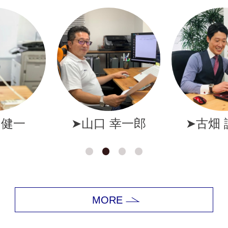
幸一郎
➤古畑 誠一郎
➤岩井
MORE