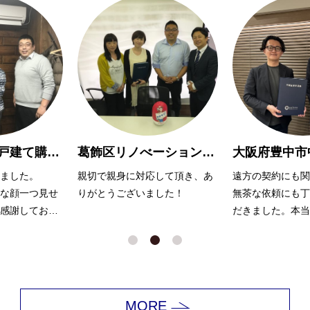
葛飾区リノべーションマンション購入 O様
大阪府豊中市中古マンション購入Y様
して頂き、あ
遠方の契約にも関わらず、また
大変お世話になり
した！
無茶な依頼にも丁寧に対応いた
無理を言っても嫌
だきました。本当にありがとう
ず、努力いただき
ございました。
ます。
MORE