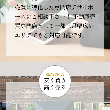
この節目を無事に迎えることができましたの
売買に特化した専門店アサイホ
は、日頃よりご愛顧いただいているお客様、お
ームにご相談下さい！ 不動産売
力添えをいただいている取引先の皆様、そして
支えてくださったすべての関係者の皆様のおか
買専門店として一都三県幅広い
げであり、心より深く感謝申し上げます。
エリアでもご対応可能です。
10年という年月の中で、多くのご縁と学びをい
ただき、今日の当社があります。
しかしながら、10周年は通過点にすぎません。
これからの10年、20年に向けて、より一層サー
ビスの質を高め、皆様に安心と価値を提供でき
る企業へと成長してまいります。
REASON 03
変化の激しい時代だからこそ、初心を忘れず、
安く買う
挑戦を続け、社会に必要とされる存在であり続
高く売る
けることをお約束いたします。
今後とも変わらぬご支援、ご指導を賜りますよ
う、何卒よろしくお願い申し上げます。