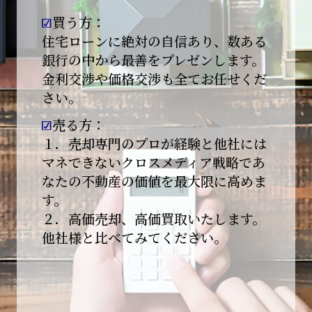
買う方：
2026-01-09
【新年あけましておめでとうございます】
住宅ローンに絶対の自信あり、数ある
銀行の中から最善をプレゼンします。
本日より始業いたしました。
金利交渉や価格交渉も全てお任せくだ
さい。
昨年は多くのご縁とご支援をいただき、心より
感謝申し上げます。
売る方：
本年も地域に根ざし、誠実な仕事を積み重ねて
１．売却専門のプロが経験と他社には
参ります。
マネできないクロスメディア戦略であ
なたの不動産の価値を最大限に高めま
引き続きどうぞよろしくお願いいたします。
す。
2025-12-20
２．高価売却、高価買取いたします。
【年末年始休業のお知らせ】
他社様と比べてみてください。
平素は格別のご愛顧を賜り、誠にありがとうご
ざいます。
下記期間を年末年始休業とさせて頂きます。