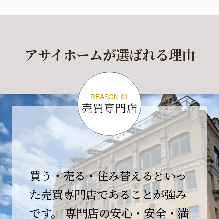
休業期間
2026年4月29日(水)～2026年5月6日(水)
アサイホームが選ばれる理由
休業期間中に頂きましたお問い合わせにつきま
しては、
2026年5月7日(木)以降、順次対応させて頂きま
す。
REASON 01
売買専門店
ご不便をおかけいたしますが、何卒ご理解の程
よろしくお願いいたします。
2026-04-17
【臨時休業のお知らせ】
買う・売る・住み替えるといっ
平素より格別のご愛顧を賜り、誠にありがとう
ございます。
た売買専門店であることが強み
です。 専門店の安心・安全・満
誠に勝手ながら、弊社開業10周年イベント開催