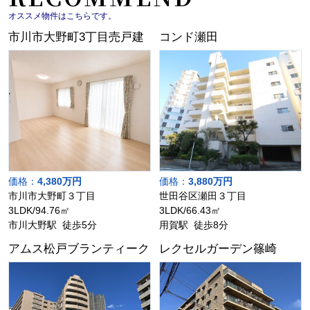
オススメ物件はこちらです。
市川市大野町3丁目売戸建
コンド瀬田
価格：
4,380万円
価格：
3,880万円
市川市大野町３丁目
世田谷区瀬田３丁目
3LDK/94.76㎡
3LDK/66.43㎡
市川大野駅 徒歩5分
用賀駅 徒歩8分
アムス松戸ブランティーク
レクセルガーデン篠崎