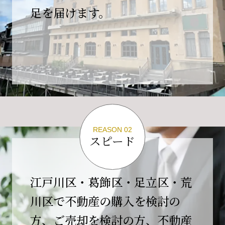
の為、
足を届けます。
４月２６日(日)は臨時休業とさせていただきま
す。
これもひとえに皆様のご支援の賜物と、心より感謝申し上
げます。
ご不便をおかけしますが、何卒よろしくお願い
いたします。
翌日より通常営業いたします。
REASON 02
スピード
2026-02-01
【開業10周年のご挨拶】
平素より格別のご高配を賜り、誠にありがとう
江戸川区・葛飾区・足立区・荒
ございます。
川区で不動産の購入を検討の
おかげさまで当社は、2026年2月1日をもちまし
方、ご売却を検討の方、不動産
て開業10周年を迎えることができました。