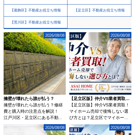
【葛飾区】不動産お役立ち情報
【足立区】不動産お役立ち情報
【荒川区】不動産お役立ち情報
2026/08/08
2026/08/08
擁壁が壊れたら誰が払う？
【足立区版】仲介VS業者買取！マイホーム売却で後悔しない選び方とは？
擁壁が壊れたら誰が払う？修繕
【足立区版】仲介VS業者買取！
費と購入時の注意点を解説！
マイホーム売却で後悔しない選
江戸川区・足立区にある不動...
び方とは？足立区でマイホーム
の売却を考え始...
2026/08/08
2026/08/08