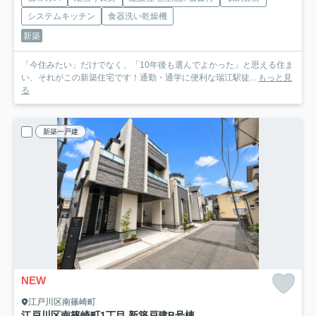
システムキッチン
食器洗い乾燥機
新築
「今住みたい」だけでなく、「10年後も選んでよかった」と思える住ま
い、それがこの新築住宅です！通勤・通学に便利な瑞江駅徒...
もっと見
る
新築一戸建
NEW
江戸川区南篠崎町
江戸川区南篠崎町1丁目 新築戸建
B号棟