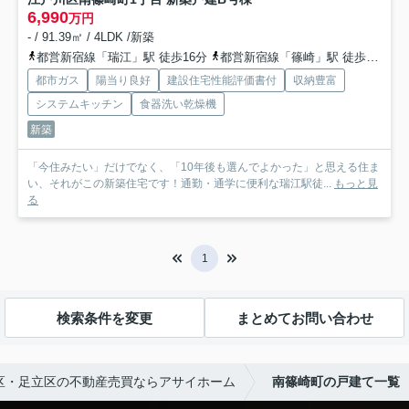
6,990
万円
- / 91.39㎡ / 4LDK /新築
都営新宿線「瑞江」駅 徒歩16分
都営新宿線「篠崎」駅 徒歩22分
都市ガス
陽当り良好
建設住宅性能評価書付
収納豊富
システムキッチン
食器洗い乾燥機
新築
「今住みたい」だけでなく、「10年後も選んでよかった」と思える住ま
い、それがこの新築住宅です！通勤・通学に便利な瑞江駅徒...
もっと見
る
1
検索条件を変更
まとめてお問い合わせ
区・足立区の不動産売買ならアサイホーム
南篠崎町の戸建て一覧