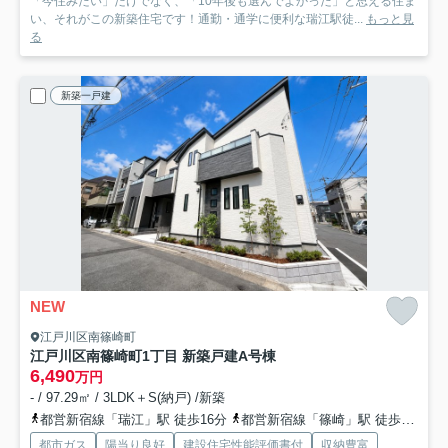
「今住みたい」だけでなく、「10年後も選んでよかった」と思える住ま
い、それがこの新築住宅です！通勤・通学に便利な瑞江駅徒...
もっと見
る
新築一戸建
NEW
江戸川区南篠崎町
江戸川区南篠崎町1丁目 新築戸建
A号棟
6,490
万円
- / 97.29㎡ / 3LDK＋S(納戸) /新築
都営新宿線「瑞江」駅 徒歩16分
都営新宿線「篠崎」駅 徒歩22分
都市ガス
陽当り良好
建設住宅性能評価書付
収納豊富