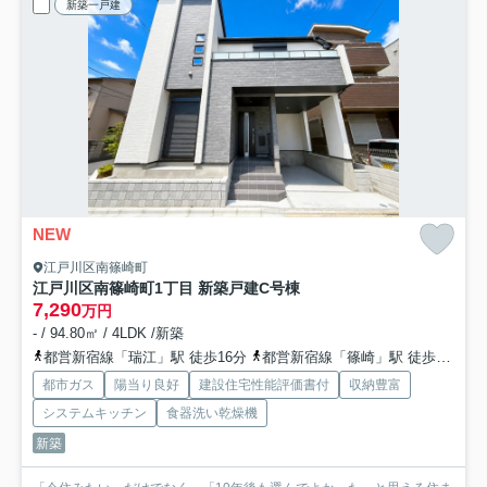
新築一戸建
NEW
江戸川区南篠崎町
江戸川区南篠崎町1丁目 新築戸建
C号棟
7,290
万円
- / 94.80㎡ / 4LDK /新築
都営新宿線「瑞江」駅 徒歩16分
都営新宿線「篠崎」駅 徒歩22分
都市ガス
陽当り良好
建設住宅性能評価書付
収納豊富
システムキッチン
食器洗い乾燥機
新築