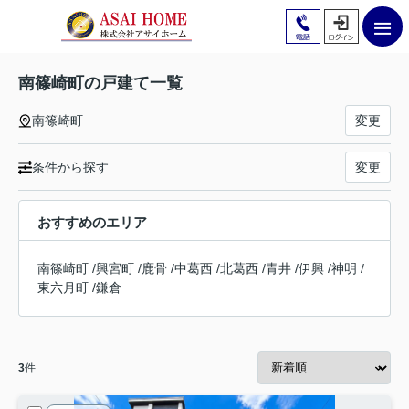
南篠崎町の戸建て一覧
南篠崎町
変更
条件から探す
変更
おすすめのエリア
南篠崎町
/
興宮町
/
鹿骨
/
中葛西
/
北葛西
/
青井
/
伊興
/
神明
/
東六月町
/
鎌倉
3
件