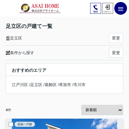
足立区の戸建て一覧
足立区
変更
条件から探す
変更
おすすめのエリア
江戸川区
/
足立区
/
葛飾区
/
草加市
/
市川市
4
件
新築一戸建