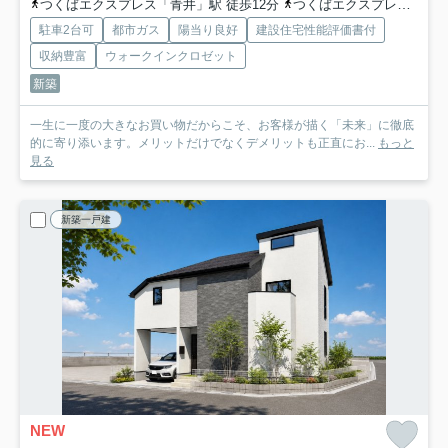
つくばエクスプレス「青井」駅 徒歩12分
つくばエクスプレス「六町」駅 徒歩18分
駐車2台可
都市ガス
陽当り良好
建設住宅性能評価書付
収納豊富
ウォークインクロゼット
新築
一生に一度の大きなお買い物だからこそ、お客様が描く「未来」に徹底
的に寄り添います。メリットだけでなくデメリットも正直にお...
もっと
見る
新築一戸建
NEW