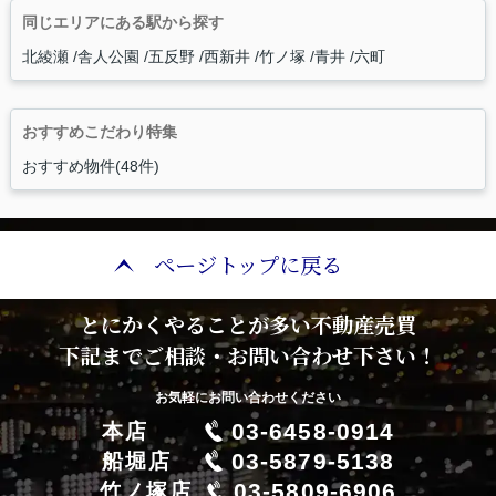
同じエリアにある駅から探す
北綾瀬
舎人公園
五反野
西新井
竹ノ塚
青井
六町
おすすめこだわり特集
おすすめ物件(48件)
ページトップに戻る
とにかくやることが多い不動産売買
下記までご相談・お問い合わせ下さい！
お気軽にお問い合わせください
03-6458-0914
本店
03-5879-5138
船堀店
03-5809-6906
竹ノ塚店