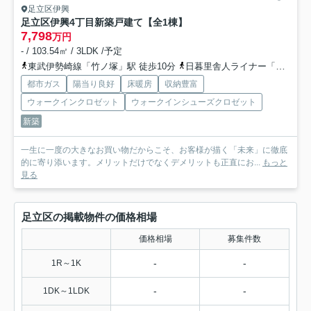
足立区伊興
足立区伊興4丁目新築戸建て【全1棟】
7,798
万円
- / 103.54㎡ / 3LDK /予定
東武伊勢崎線「竹ノ塚」駅 徒歩10分
日暮里舎人ライナー「舎人公園」駅 徒歩18分
都市ガス
陽当り良好
床暖房
収納豊富
ウォークインクロゼット
ウォークインシューズクロゼット
新築
一生に一度の大きなお買い物だからこそ、お客様が描く「未来」に徹底
的に寄り添います。メリットだけでなくデメリットも正直にお...
もっと
見る
足立区の掲載物件の価格相場
価格相場
募集件数
-
-
1R～1K
-
-
1DK～1LDK