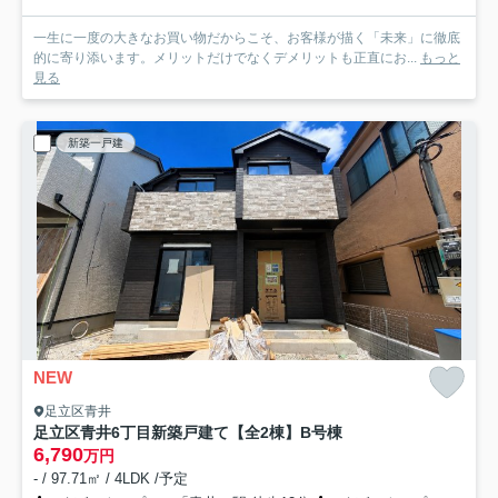
一生に一度の大きなお買い物だからこそ、お客様が描く「未来」に徹底
的に寄り添います。メリットだけでなくデメリットも正直にお...
もっと
見る
新築一戸建
NEW
足立区青井
足立区青井6丁目新築戸建て【全2棟】
B号棟
6,790
万円
- / 97.71㎡ / 4LDK /予定