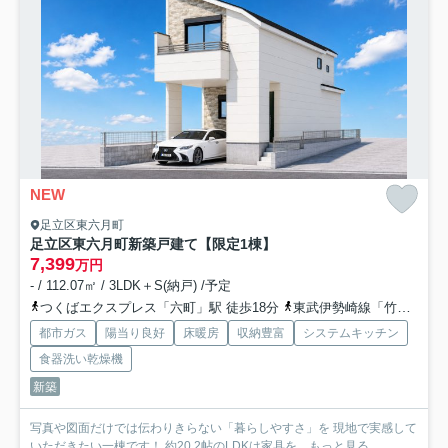
NEW
足立区東六月町
足立区東六月町新築戸建て【限定1棟】
7,399
万円
- / 112.07㎡ / 3LDK＋S(納戸) /予定
つくばエクスプレス「六町」駅 徒歩18分
東武伊勢崎線「竹ノ塚」駅 徒歩29分
都市ガス
陽当り良好
床暖房
収納豊富
システムキッチン
食器洗い乾燥機
新築
写真や図面だけでは伝わりきらない「暮らしやすさ」を 現地で実感して
いただきたい一棟です！ 約20.2帖のLDKは家具を...
もっと見る