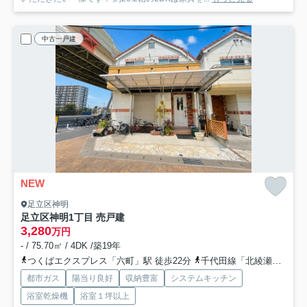
中古一戸建
NEW
足立区神明
足立区神明1丁目 売戸建
3,280
万円
- / 75.70㎡ / 4DK /築19年
つくばエクスプレス「六町」駅 徒歩22分
千代田線「北綾瀬」駅 徒歩29分
都市ガス
陽当り良好
収納豊富
システムキッチン
浴室乾燥機
浴室１坪以上