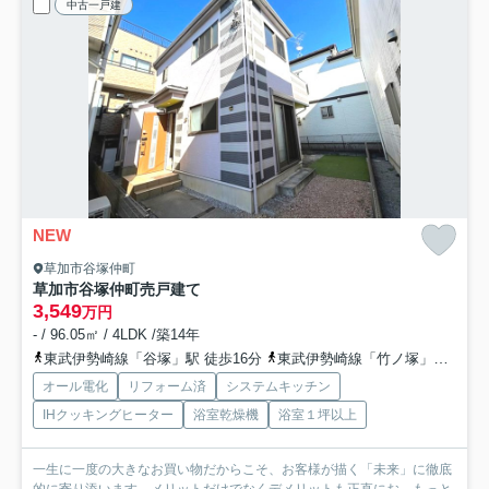
中古一戸建
NEW
草加市谷塚仲町
草加市谷塚仲町売戸建て
3,549
万円
- / 96.05㎡ / 4LDK /築14年
東武伊勢崎線「谷塚」駅 徒歩16分
東武伊勢崎線「竹ノ塚」駅 徒歩26分
オール電化
リフォーム済
システムキッチン
IHクッキングヒーター
浴室乾燥機
浴室１坪以上
一生に一度の大きなお買い物だからこそ、お客様が描く「未来」に徹底