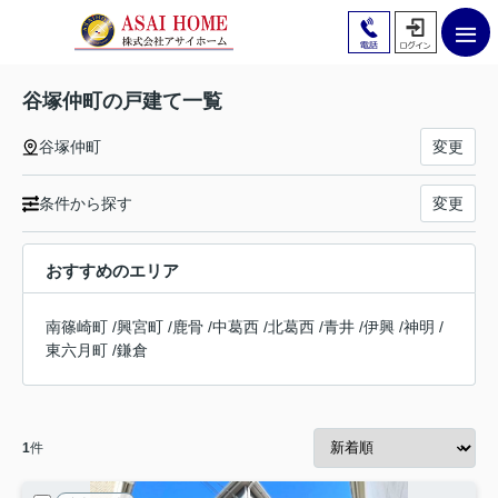
谷塚仲町の戸建て一覧
谷塚仲町
変更
条件から探す
変更
おすすめのエリア
南篠崎町
/
興宮町
/
鹿骨
/
中葛西
/
北葛西
/
青井
/
伊興
/
神明
/
東六月町
/
鎌倉
1
件