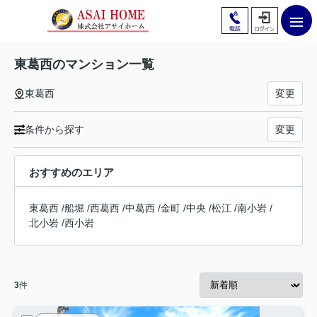
東葛西のマンション一覧
東葛西
変更
条件から探す
変更
おすすめのエリア
東葛西
/
船堀
/
西葛西
/
中葛西
/
金町
/
中央
/
松江
/
南小岩
/
北小岩
/
西小岩
3
件