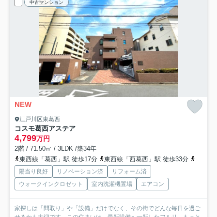
中古マンション
NEW
江戸川区東葛西
コスモ葛西アステア
4,799
万円
2階 / 71.50㎡ / 3LDK /築34年
東西線「葛西」駅 徒歩17分
東西線「西葛西」駅 徒歩33分
京葉線
陽当り良好
リノベーション済
リフォーム済
ウォークインクロゼット
室内洗濯機置場
エアコン
家探しは「間取り」や「設備」だけでなく、その街でどんな毎日を過ご