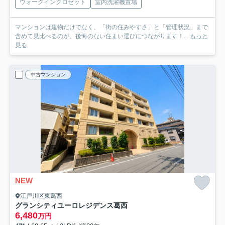
ウォークインクロゼット
室内洗濯機置場
マンションは建物だけでなく、「街の住みやすさ」と「管理状況」まで
含めて見比べるのが、後悔のない住まい選びにつながります！...
もっと
見る
中古マンション
NEW
江戸川区東葛西
グランシティユーロレジデンス葛西
6,480
万円