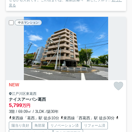
せるかも大切です。この住まいは、最新設備へ一新したフルリ...
もっと
見る
中古マンション
NEW
江戸川区東葛西
ナイスアーバン葛西
5,799
万円
3階 / 69.09㎡ / 3LDK /築30年
東西線「葛西」駅 徒歩10分
東西線「西葛西」駅 徒歩30分
東西線
陽当り良好
角部屋
リノベーション済
リフォーム済