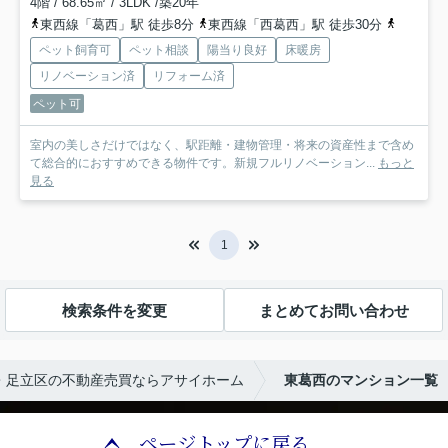
4階 / 68.65㎡ / 3LDK /築20年
東西線「葛西」駅 徒歩8分
東西線「西葛西」駅 徒歩30分
都営新宿
ペット飼育可
ペット相談
陽当り良好
床暖房
リノベーション済
リフォーム済
ペット可
室内の美しさだけではなく、駅距離・建物管理・将来の資産性まで含め
て総合的におすすめできる物件です。新規フルリノベーション...
もっと
見る
1
検索条件を変更
まとめてお問い合わせ
・足立区の不動産売買ならアサイホーム
東葛西のマンション一覧
ページトップに戻る